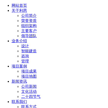
网站首页
关于利恩
公司简介
荣誉资质
组织架构
主要客户
领导团队
业务介绍
设计
智能建造
咨询
管理
项目案例
项目成果
项目地图
新闻资讯
公司新闻
文化活动
二十四节气
联系我们
联系方式