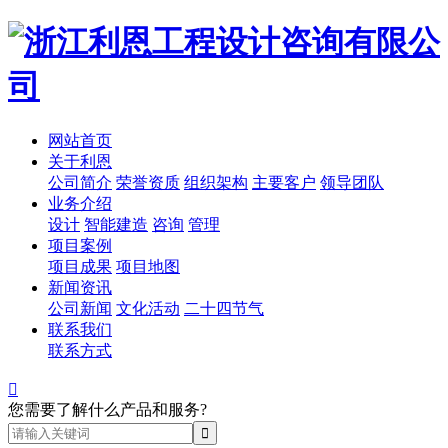
网站首页
关于利恩
公司简介
荣誉资质
组织架构
主要客户
领导团队
业务介绍
设计
智能建造
咨询
管理
项目案例
项目成果
项目地图
新闻资讯
公司新闻
文化活动
二十四节气
联系我们
联系方式

您需要了解什么产品和服务?