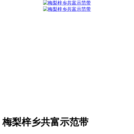
梅梨梓乡共富示范带